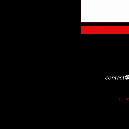
contact@d
© 20